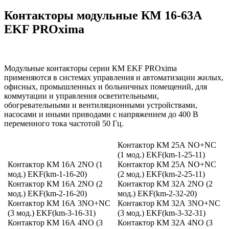
Контакторы модульные КМ 16-63А
EKF PROxima
Модульные контакторы серии КМ EKF PROxima
применяются в системах управления и автоматизации жилых,
офисных, промышленных и больничных помещений, для
коммутации и управления осветительными,
обогревательными и вентиляционными устройствами,
насосами и иными приводами с напряжением до 400 В
переменного тока частотой 50 Гц.
Контактор КМ 25А NО+NC
(1 мод.) EKF(km-1-25-11)
Контактор КМ 16А 2NО (1
Контактор КМ 25А NО+NC
мод.) EKF(km-1-16-20)
(2 мод.) EKF(km-2-25-11)
Контактор КМ 16А 2NО (2
Контактор КМ 32А 2NО (2
мод.) EKF(km-2-16-20)
мод.) EKF(km-2-32-20)
Контактор КМ 16А 3NО+NC
Контактор КМ 32А 3NО+NC
(3 мод.) EKF(km-3-16-31)
(3 мод.) EKF(km-3-32-31)
Контактор КМ 16А 4NО (3
Контактор КМ 32А 4NО (3