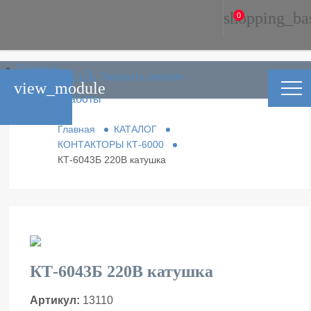
shopping_ba
0
Главная
phone_in_talk
Заказать звонок
Каталог
view_module
Условия работы
Контакты
Главная
КАТАЛОГ
КОНТАКТОРЫ КТ-6000
КТ-6043Б 220В катушка
КТ-6043Б 220В катушка
Артикул:
13110