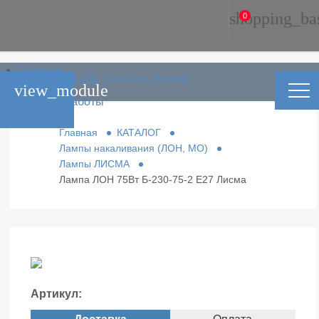
shopping_ba
0
Главная
phone_in_talk
Заказать звонок
Каталог
view_module
Условия работы
Контакты
Главная
КАТАЛОГ
Лампы накаливания (ЛОН, МО)
Лампы ЛИСМА
Лампа ЛОН 75Вт Б-230-75-2 Е27 Лисма
Артикул: