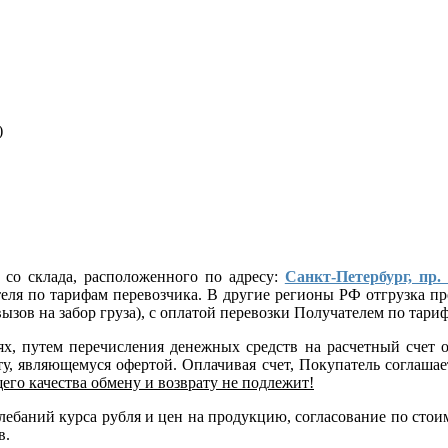
)
 со склада, расположенного по адресу:
Санкт-Петербург, пр.
ателя по тарифам перевозчика. В другие регионы РФ отгрузка
ызов на забор груза), с оплатой перевозки Получателем по тар
лях, путем перечисления денежных средств на расчетный сче
, являющемуся офертой. Оплачивая счет, Покупатель соглашает
его качества обмену и возврату не подлежит!
 колебаний курса рубля и цен на продукцию, согласование по 
в.