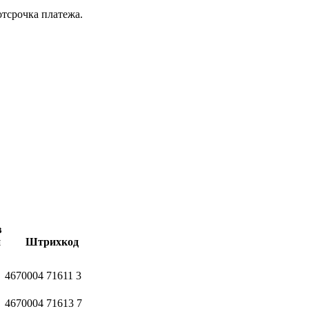
отсрочка платежа.
в
й
Штрихкод
4670004
71611
3
4670004
71613
7