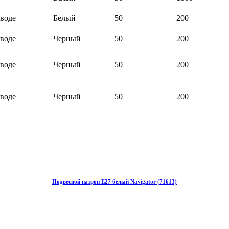
оводе
Белый
50
200
оводе
Черный
50
200
оводе
Черный
50
200
оводе
Черный
50
200
Подвесной патрон Е27 белый Navigator (71613)