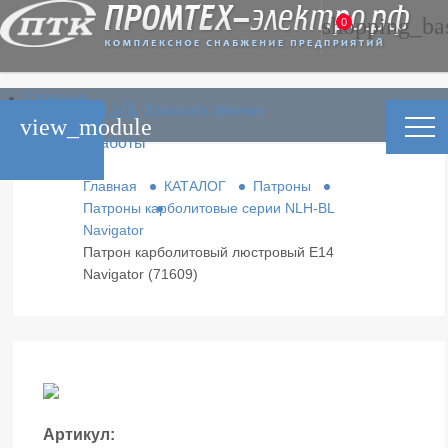
shopping_ba
0
Главная
phone_in_talk
Заказать звонок
Каталог
view_module
Условия работы
Контакты
Главная
КАТАЛОГ
Патроны
Патроны карболитовые серии NLH-BL
Navigator
Патрон карболитовый люстровый Е14
Navigator (71609)
Артикул: