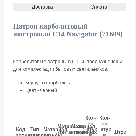
Доставка
Оплата
Патрон карболитовый
люстровый Е14 Navigator (71609)
Карболитовые патроны NLH-BL предназначены
для комплектации бытовых светильников.
Корпус из карболита
Цвет - черный
Кол-
Кол-
во
во
Материал
Материал
Код
Тип
Материал
штук
штук
контактной
клеммных
Штрихко
продукта
патрона
резьбы
в
в