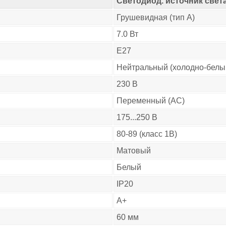
Светодиод. источник света
Грушевидная (тип A)
7.0 Вт
E27
Нейтральный (холодно-белый
230 В
Переменный (AC)
175...250 В
80-89 (класс 1B)
Матовый
Белый
IP20
A+
60 мм