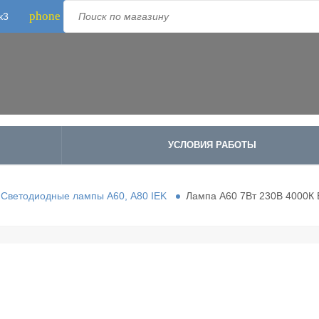
phone
к3
Телефон:
8-800-500-1973
;
+7-995-988-8340
УСЛОВИЯ РАБОТЫ
Светодиодные лампы A60, А80 IEK
Лампа A60 7Вт 230В 4000К 