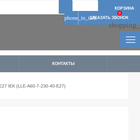
Артикул: 12662
Артикул: 12661
Артикул: 12659
Артикул: 12667
КОРЗИНА
0
phone_in_talk
ЗАКАЗАТЬ ЗВОНОК
shopping_
КОНТАКТЫ
E27 IEK (LLE-A60-7-230-40-E27)