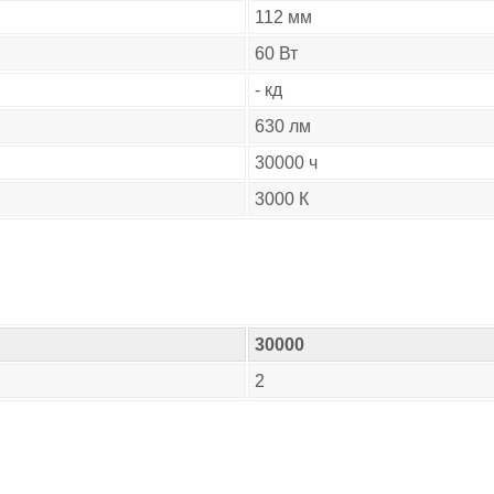
112 мм
60 Вт
- кд
630 лм
30000 ч
3000 К
30000
2