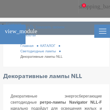
shopping_ba
0
Главная
phone_in_talk
Заказать звонок
Каталог
view_module
Условия работы
Контакты
Главная
КАТАЛОГ
Светодиодные лампы
Декоративные лампы NLL
Декоративные лампы NLL
Декоративные энергосберегающие
светодиодные
ретро-лампы Navigator NLL-F
идеально подойдут для освещения жилых и