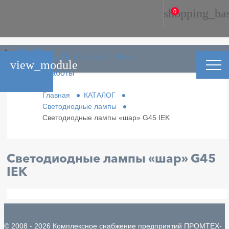
shopping_ba
0
Главная
phone_in_talk
Заказать звонок
Каталог
view_module
Условия работы
Контакты
Главная
КАТАЛОГ
Светодиодные лампы
Светодиодные лампы «шар» G45 IEK
Светодиодные лампы «шар» G45
IEK
© 2008 - 2026 Комплексное снабжение предприятий ПРОМТЕХ-