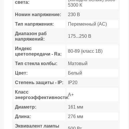
света:
5300 К
Номин напряжение:
230 В
Тип напряжения:
Переменный (AC)
Диапазон раб
175...250 В
напряжений:
Индекс
80-89 (класс 1B)
цветопередачи - Ra:
Тип стекла колбы:
Матовый
Цвет:
Белый
Степень защиты - IP:
IP20
Класс
A+
энергоэффективности:
Диаметр:
161 мм
Длина:
276 мм
Эквивалент лампы
500 Вт