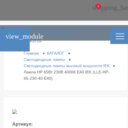
shopping_ba
0
Главная
phone_in_talk
Заказать звонок
Каталог
view_module
Условия работы
Контакты
Главная
КАТАЛОГ
Светодиодные лампы
Светодиодные лампы высокой мощности IEK
Лампа HP 65Вт 230В 4000К E40 IEK (LLE-HP-
65-230-40-E40)
Артикул: