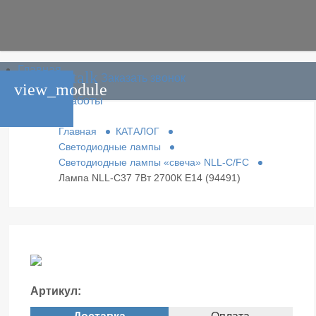
Главная
phone_in_talk
Заказать звонок
Каталог
view_module
Условия работы
Контакты
Главная
КАТАЛОГ
Светодиодные лампы
Светодиодные лампы «свеча» NLL-C/FC
Лампа NLL-C37 7Вт 2700К Е14 (94491)
Артикул: