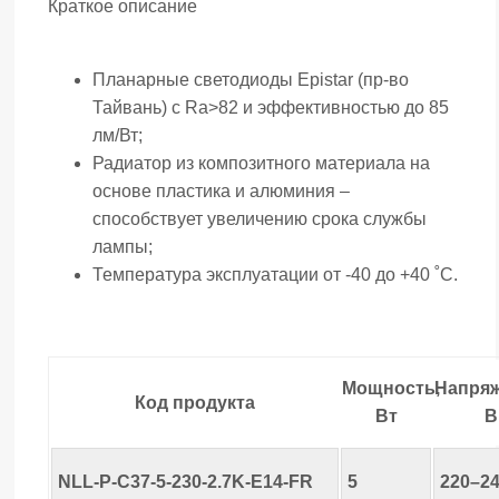
Краткое описание
Планарные светодиоды Epistar (пр-во
Тайвань) с Ra>82 и эффективностью до 85
лм/Вт;
Радиатор из композитного материала на
основе пластика и алюминия –
способствует увеличению срока службы
лампы;
Температура эксплуатации от -40 до +40 ˚С.
Мощность,
Напряж
Код продукта
Вт
В
NLL-P-C37-5-230-2.7K-E14-FR
5
220–2