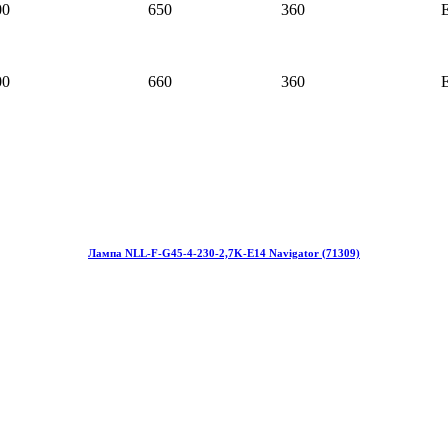
00
650
360
00
660
360
Лампа NLL-F-G45-4-230-2,7K-E14 Navigator (71309)