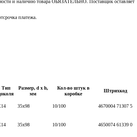
стоимости и наличию товара ОБЯЗАТЕЛЬНО. Поставщик оставляет
отсрочка платежа.
Тип
Размер, d х h,
Кол-во штук в
Штрихкод
цоколя
мм
коробке
E14
35х98
10/100
4670004
71307
5
E14
35х98
10/100
4650074
61339
0