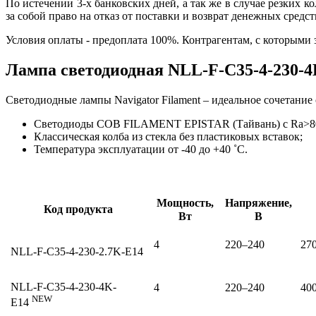
По истечении 3-х банковских дней, а так же в случае резких
за собой право на отказ от поставки и возврат денежных средст
Условия оплаты - предоплата 100%. Контрагентам, с которыми
Лампа светодиодная NLL-F-C35-4-230-4K
Светодиодные лампы Navigator Filament – идеальное сочетани
Светодиоды COB FILAMENT EPISTAR (Тайвань) c Ra>80 
Классическая колба из стекла без пластиковых вставок;
Температура эксплуатации от -40 до +40 ˚С.
Мощность,
Напряжение,
Код продукта
Вт
В
4
220–240
27
NLL-F-C35-4-230-2.7K-E14
NLL-F-C35-4-230-4K-
4
220–240
40
NEW
E14