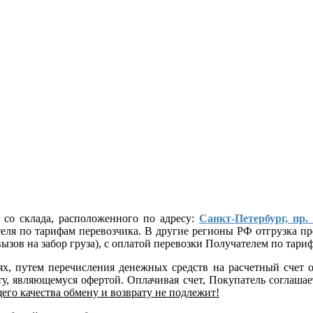
 со склада, расположенного по адресу:
Санкт-Петербург, пр.
ателя по тарифам перевозчика. В другие регионы РФ отгрузка
ызов на забор груза), с оплатой перевозки Получателем по тар
лях, путем перечисления денежных средств на расчетный сче
, являющемуся офертой. Оплачивая счет, Покупатель соглашает
его качества обмену и возврату не подлежит!