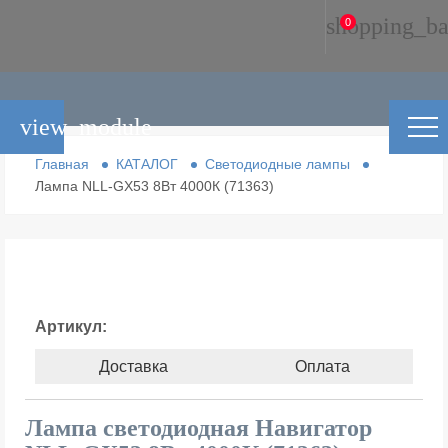
shopping_ba
0
view_module
Главная
КАТАЛОГ
Светодиодные лампы
Лампа NLL-GX53 8Вт 4000К (71363)
Артикул:
Доставка
Оплата
Лампа светодиодная Навигатор