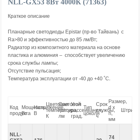
NLL-GX53 8Вт 4000К (71363)
Краткое описание
Планарные светодиоды Epistar (пр-во Тайвань) с
Ra>80 и эффективностью до 85 лм/Вт;
Радиатор из композитного материала на основе
пластика и алюминия – способствует увеличению
срока службы лампы;
Отсутствие пульсация;
Температура эксплуатации от -40 до +40 ˚С.
Размер,
Цветовая
Световой
Угол
Срок
Код
Мощность,
Напряжение,
Тип
d х
температура,
поток,
рассеивания,
службы,
Штрихк
продукта
Вт
В
цоколя
h,
К
лм
град.
ч
мм
NLL-
74