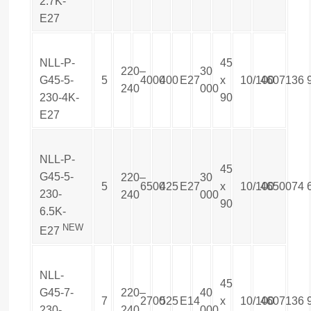
2.7K-
E27
NLL-P-
45
220–
30
G45-5-
5
4000
400
E27
х
10/100
4607136
240
000
230-4K-
90
E27
NLL-P-
45
G45-5-
220–
30
5
6500
425
E27
х
10/100
4650074
230-
240
000
90
6.5K-
NEW
E27
NLL-
45
G45-7-
220–
40
7
2700
525
E14
х
10/100
4607136
230-
240
000