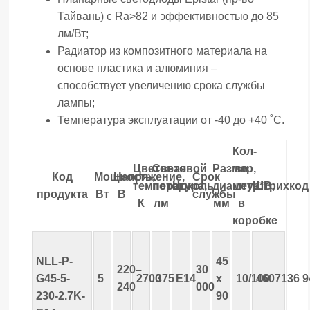
Тайвань) с Ra>82 и эффективностью до 85
лм/Вт;
Радиатор из композитного материала на
основе пластика и алюминия –
способствует увеличению срока службы
лампы;
Температура эксплуатации от -40 до +40 ˚С.
Кол-
Цветовая
Световой
Размер,
во
Код
Мощность,
Напряжение,
Срок
температура,
поток,
Цоколь
диаметр*В,
штук
Штрихкод
продукта
Вт
В
службы
К
лм
мм
в
коробке
NLL-P-
45
220–
30
G45-5-
5
2700
375
E14
х
10/100
4607136
9
240
000
230-2.7K-
90