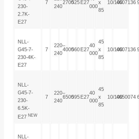
7
2700
525
E27
х
10/100
4607136
230-
240
000
85
2.7K-
E27
NLL-
45
220–
40
G45-7-
7
4000
560
E27
х
10/100
4607136
240
000
230-4K-
85
E27
NLL-
45
G45-7-
220–
40
7
6500
595
E27
х
10/100
4650074
230-
240
000
85
6.5K-
NEW
E27
NLL-