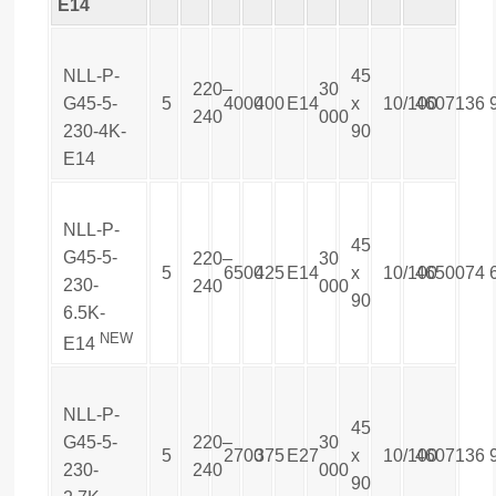
E14
NLL-P-
45
220–
30
G45-5-
5
4000
400
E14
х
10/100
4607136
240
000
230-4K-
90
E14
NLL-P-
45
G45-5-
220–
30
5
6500
425
E14
х
10/100
4650074
230-
240
000
90
6.5K-
NEW
E14
NLL-P-
45
G45-5-
220–
30
5
2700
375
E27
х
10/100
4607136
230-
240
000
90