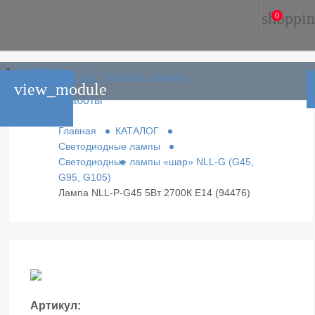
shoppin
0
Главная
phone_in_talk
Заказать звонок
Каталог
view_module
Условия работы
Контакты
Главная
КАТАЛОГ
Светодиодные лампы
Светодиодные лампы «шар» NLL-G (G45,
G95, G105)
Лампа NLL-P-G45 5Вт 2700К Е14 (94476)
Артикул: