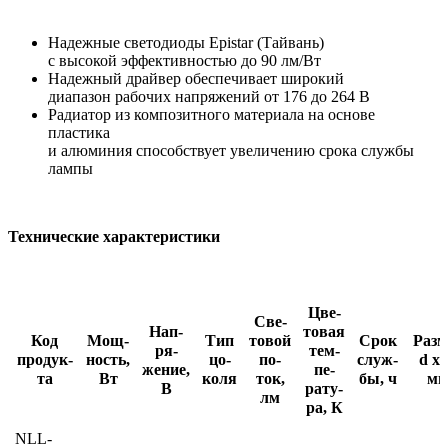
Надежные светодиоды Epistar (Тайвань)
с высокой эффективностью до 90 лм/Вт
Надежный драйвер обеспечивает широкий
диапазон рабочих напряжений от 176 до 264 В
Радиатор из композитного материала на основе
пластика
и алюминия способствует увеличению срока службы
лампы
Технические характеристики
Цве­
Све­
Нап­
товая
Код
Мощ­
Тип
товой
Срок
Раз­
ря­
тем­
про­дук­
ность,
цо­
по­
служ­
d х 
жение,
пе­
та
Вт
коля
ток,
бы, ч
м
В
рату­
лм
ра, К
NLL-