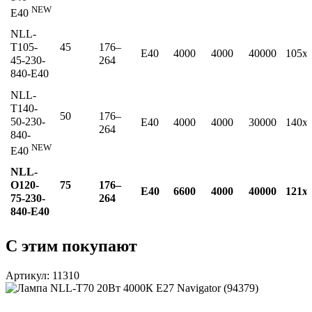
NEW
E40
NLL-
T105-
45
176–
E40
4000
4000
40000
105x
45-230-
264
840-E40
NLL-
T140-
50
176–
50-230-
E40
4000
4000
30000
140x
264
840-
NEW
E40
NLL-
O120-
75
176–
E40
6600
4000
40000
121x
75-230-
264
840-E40
С этим покупают
Артикул: 11310