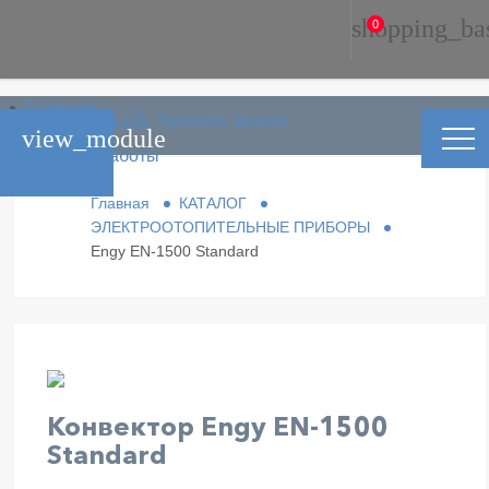
shopping_ba
0
Главная
phone_in_talk
Заказать звонок
Каталог
view_module
Условия работы
Контакты
Главная
КАТАЛОГ
ЭЛЕКТРООТОПИТЕЛЬНЫЕ ПРИБОРЫ
Engy EN-1500 Standard
Конвектор Engy EN-1500
Standard