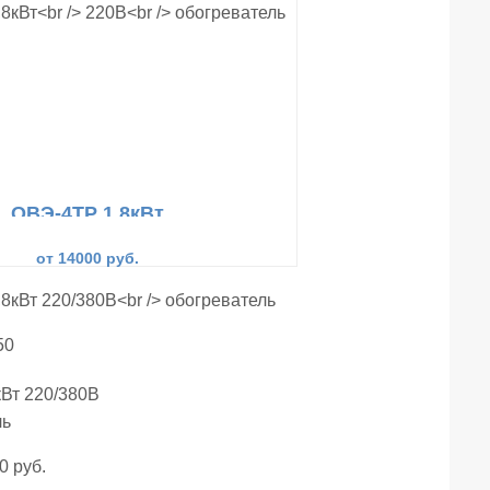
ОВЭ-4ТР 1,8кВт
220В
обогреватель
от 14000 руб.
50
Вт 220/380В
ль
0 руб.