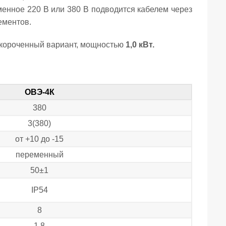
енное 220 В или 380 В подводится кабелем через
ементов.
укороченный вариант, мощностью
1,0 кВт.
ОВЭ-4К
380
3(380)
от +10 до -15
переменный
50±1
IP54
8
1,8