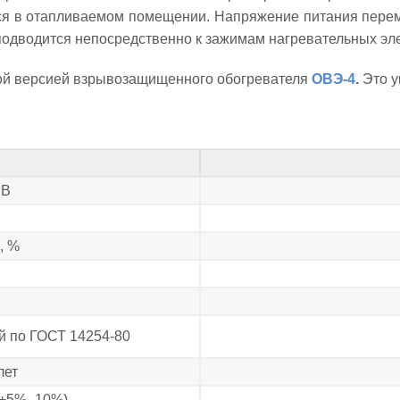
ся в отапливаемом помещении. Напряжение питания перем
 подводится непосредственно к зажимам нагревательных эл
й версией взрывозащищенного обогревателя
ОВЭ-4
.
Это 
 В
, %
й по ГОСТ 14254-80
лет
(+5% -10%)