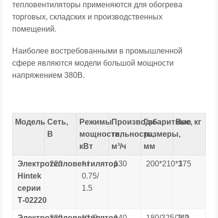
тепловентиляторы применяются для обогрева
торговых, складских и производственных
помещений.
Наиболее востребованными в промышленной
сфере являются модели большой мощности
напряжением 380В
.
Модель
Сеть,
Режимы
Производи-
Габаритные
Вес, кг
В
мощности,
тельность,
размеры
,
кВт
м³/ч
мм
Электротепловентилятор
220
* /
130
200*210*175
3
Hintek
0.75/
серии
1.5
Т-02220
Электротепловентилятор
220
*/1/2
140
180/325/240
3.2