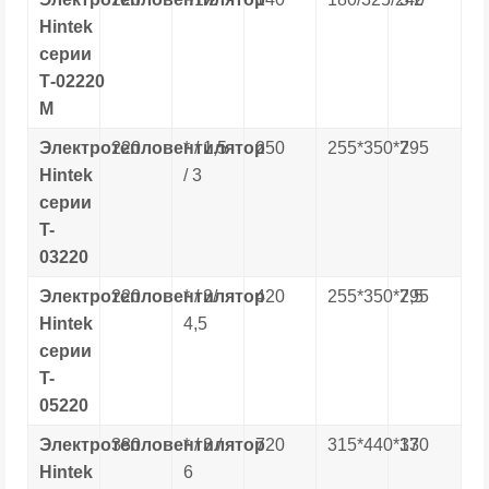
Hintek
серии
Т-
02220
М
Электротепловентилятор
220
* / 1,5
250
255*350*295
7
Hintek
/ 3
серии
T-
03220
Электротепловентилятор
220
* / 3/
420
255*350*295
7,5
Hintek
4,5
серии
T-
05220
Электротепловентилятор
380
* / 3 /
720
315*440*370
13
Hintek
6