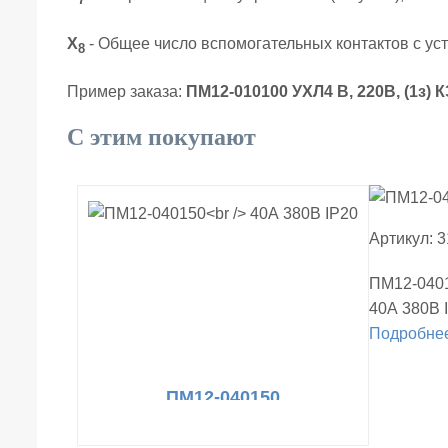
7
Х
- Общее число вспомогательных контактов с у
8
Пример заказа:
ПМ12-010100 УХЛ4 В, 220В, (1з) 
С этим покупают
Артикул: 
ПМ12-040
40А 380В 
Подробне
ПМ12-040150
40А 380В IP20