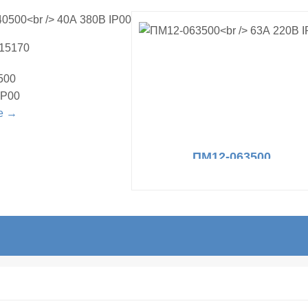
315170
500
IP00
е →
ПМ12-063500
63А 220В IP00