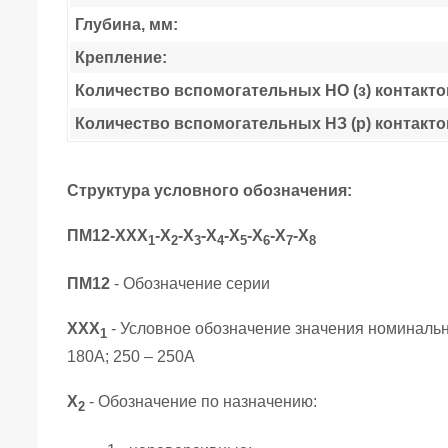
Глубина, мм:
Крепление:
Количество вспомогательных НО (з) контакто
Количество вспомогательных НЗ (р) контакто
Структура условного обозначения:
ПМ12-ХХХ
-Х
-Х
-Х
-Х
-Х
-Х
-Х
1
2
3
4
5
6
7
8
ПМ12
- Обозначение серии
ХХХ
- Условное обозначение значения номинального
1
180А; 250 – 250А
Х
- Обозначение по назначению:
2