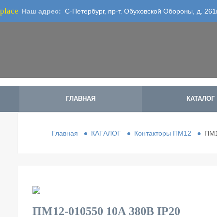
place
Наш адрес:
С-Петербург, пр-т. Обуховской Обороны, д. 261
ГЛАВНАЯ
КАТАЛОГ
Главная
КАТАЛОГ
Контакторы ПМ12
ПМ1
ПМ12-010550 10А 380В IP20