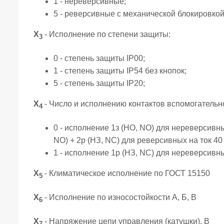
1 - нереверсивные;
5 - реверсивные с механической блокировкой
Х
- Исполнение по степени защиты:
3
0 - степень защиты IP00;
1 - степень защиты IP54 без кнопок;
5 - степень защиты IP20;
Х
- Число и исполнению контактов вспомогательн
4
0 - исполнение 1з (НО, NO) для нереверсивных
NO) + 2р (НЗ, NC) для реверсивных на ток 40 
1 - исполнение 1р (НЗ, NC) для нереверсивных
Х
- Климатическое исполнение по ГОСТ 15150
5
Х
- Исполнение по износостойкости А, Б, В
6
Х
- Напряжение цепи управления (катушки), В