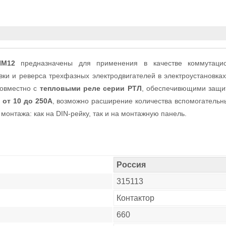
ПМ12
предназначены для применения в качестве коммутацио
овки и реверса трехфазных электродвигателей в электроустановка
совместно с
тепловыми реле серии РТЛ
, обеспечивющими защит
 от 10 до 250А
, возможно расширение количества вспомогатель
монтажа: как на DIN-рейку, так и на монтажную панель.
Россия
315113
Контактор
660