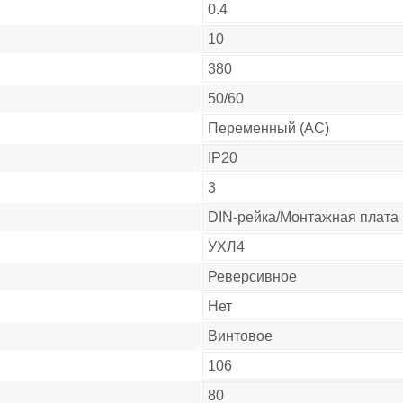
0.4
10
380
50/60
Переменный (AC)
IP20
3
DIN-рейка/Монтажная плата
УХЛ4
Реверсивное
Нет
Винтовое
106
80