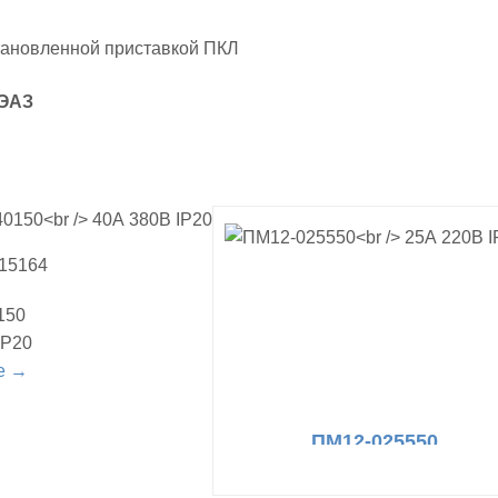
становленной приставкой ПКЛ
КЭАЗ
315164
150
IP20
е →
ПМ12-025550
25А 220В IP20