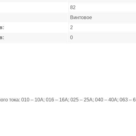
82
Винтовое
в:
2
в:
0
 тока: 010 – 10А; 016 – 16А; 025 – 25А; 040 – 40А; 063 – 63