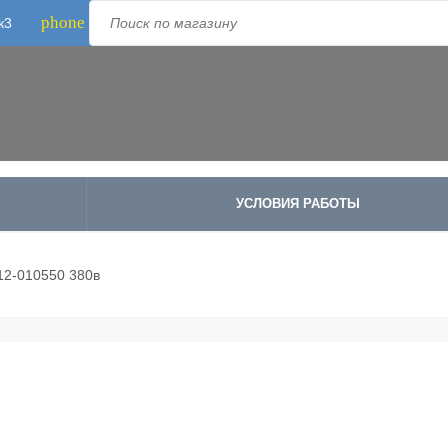
phone
к3
Телефон:
8-800-500-1973
;
+7-995-988-8340
УСЛОВИЯ РАБОТЫ
2-010550 380в