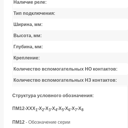
Наличие реле:
Тип подключения:
Ширина, мм:
Высота, мм:
Глубина, мм:
Крепление:
Количество вспомогательных НО контактов:
Количество вспомогательных НЗ контактов:
Структура условного обозначения:
ПМ12-ХХХ
-Х
-Х
-Х
-Х
-Х
-Х
-Х
1
2
3
4
5
6
7
8
ПМ12
- Обозначение серии