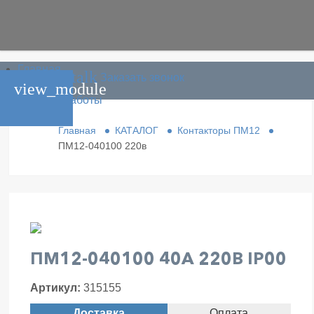
Главная
phone_in_talk
Заказать звонок
Каталог
view_module
Условия работы
Контакты
Главная
КАТАЛОГ
Контакторы ПМ12
ПМ12-040100 220в
ПМ12-040100 40А 220В IP00
Артикул:
315155
Доставка
Оплата