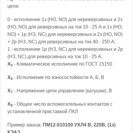
4
цепи:
0 - исполнение 1з (НО, NO) для нереверсивных и 2з
(НО, NO) для реверсивных на ток 10 - 25 А и 1з (НО,
NO) + 1р (НЗ, NC) для нереверсивных и 2з (НО, NO)
+ 2р (НЗ, NC) для реверсивных на ток 40 - 250 А;
1 - исполнение 1р (НЗ, NC) для нереверсивных и 2р
(НЗ, NC) для реверсивных на ток 10 - 25 А;
Х
- Климатическое исполнение по ГОСТ 15150
5
Х
- Исполнение по износостойкости А, Б, В
6
Х
- Напряжение цепи управления (катушки), В
7
Х
- Общее число вспомогательных контактов с
8
установленной приставкой ПКЛ
Пример заказа:
ПМ12-010100 УХЛ4 В, 220В, (1з)
КЭАЗ