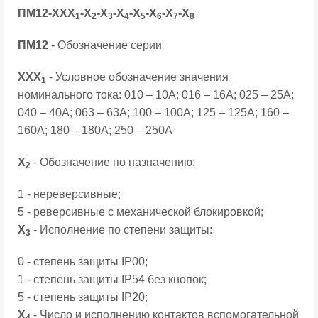
ПМ12-ХХХ
-Х
-Х
-Х
-Х
-Х
-Х
-Х
1
2
3
4
5
6
7
8
ПМ12
- Обозначение серии
ХХХ
- Условное обозначение значения
1
номинального тока: 010 – 10А; 016 – 16А; 025 – 25А;
040 – 40А; 063 – 63А; 100 – 100А; 125 – 125А; 160 –
160А; 180 – 180А; 250 – 250А
Х
- Обозначение по назначению:
2
1 - нереверсивные;
5 - реверсивные с механической блокировкой;
Х
- Исполнение по степени защиты:
3
0 - степень защиты IP00;
1 - степень защиты IP54 без кнопок;
5 - степень защиты IP20;
Х
- Число и исполнению контактов вспомогательной