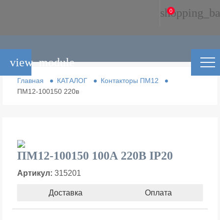
shopping_ba
0
view_module
Главная
КАТАЛОГ
Контакторы ПМ12
ПМ12-100150 220в
ПМ12-100150 100А 220В IP20
Артикул:
315201
Доставка
Оплата