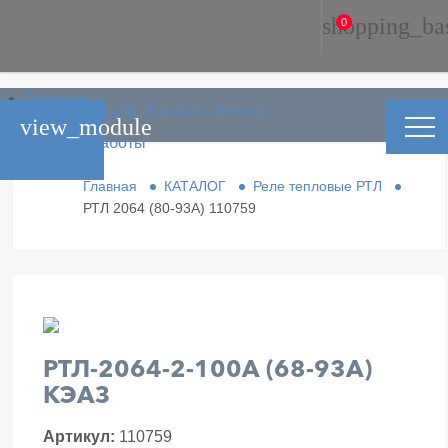
shopping_ba
0
Главная
phone_in_talk
Заказать звонок
Каталог
view_module
Условия работы
Контакты
Главная
КАТАЛОГ
Реле тепловые РТЛ
РТЛ 2064 (80-93А) 110759
РТЛ-2064-2-100А (68-93А)
КЭАЗ
Артикул:
110759