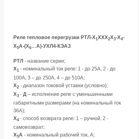
Реле тепловое перегрузки РТЛ-Х
ХХХ
Х
-Х
-
1
2
3
4
Х
А-(Х
…А)-УХЛ4-КЭАЗ
5
6
РТЛ
- название серии;
Х
- номинальный ток реле: 1 - до 25А, 2 - до
1
100А, 3 – до 250А, 4 – до 510А;
Х
- диапазон токовой уставки (условно);
2
Х
-
Д
– исполнение реле с уменьшенными
3
габаритными размерами (на номинальный ток
36А);
Х
- способ возврата реле: 1 – ручной, 2 -
4
самовозврат;
Х
А
- номинальный рабочий ток, А;
5