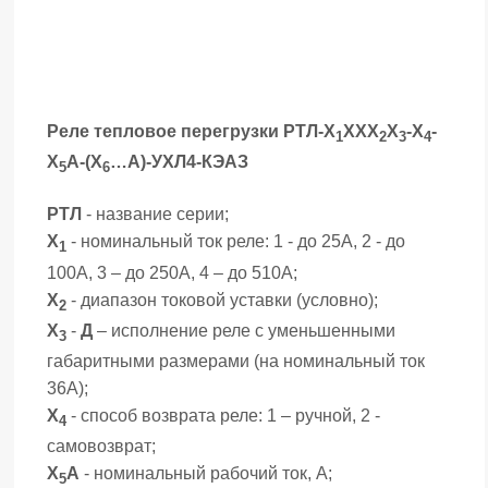
Реле тепловое перегрузки РТЛ-Х
ХХХ
Х
-Х
-
1
2
3
4
Х
А-(Х
…А)-УХЛ4-КЭАЗ
5
6
РТЛ
- название серии;
Х
- номинальный ток реле: 1 - до 25А, 2 - до
1
100А, 3 – до 250А, 4 – до 510А;
Х
- диапазон токовой уставки (условно);
2
Х
-
Д
– исполнение реле с уменьшенными
3
габаритными размерами (на номинальный ток
36А);
Х
- способ возврата реле: 1 – ручной, 2 -
4
самовозврат;
Х
А
- номинальный рабочий ток, А;
5