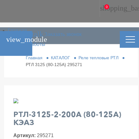
shopping_ba
0
Главная
phone_in_talk
Заказать звонок
Каталог
view_module
Условия работы
Контакты
Главная
КАТАЛОГ
Реле тепловые РТЛ
РТЛ 3125 (80-125А) 295271
РТЛ-3125-2-200А (80-125А)
КЭАЗ
Артикул:
295271