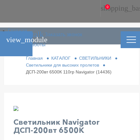
shopping_ba
0
Главная
phone_in_talk
Заказать звонок
Каталог
view_module
Условия работы
Контакты
Главная
КАТАЛОГ
СВЕТИЛЬНИКИ
Светильники для высоких пролетов
ДСП-200вт 6500К 110гр Navigator (14436)
Светильник Navigator
ДСП-200вт 6500К