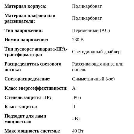
Материал корпуса:
Поликарбонат
Материал плафона или
Поликарбонат
рассеивателя:
Тип напряжения:
Переменный (AC)
Номин напряжение:
230 В
Тип пускорег аппарата-ПРА-
Светодиодный драйвер
трансформатора:
Распределитель светового
Рассеивающая линза или
потока:
панель
Светораспределение:
Симметричный (-ое)
Класс энергоэффективности:
A+
Степень защиты - IP:
IP65
Класс защиты:
II
Подходит для ламп
- Вт
мощностью:
Макс мощность системы:
40 Вт