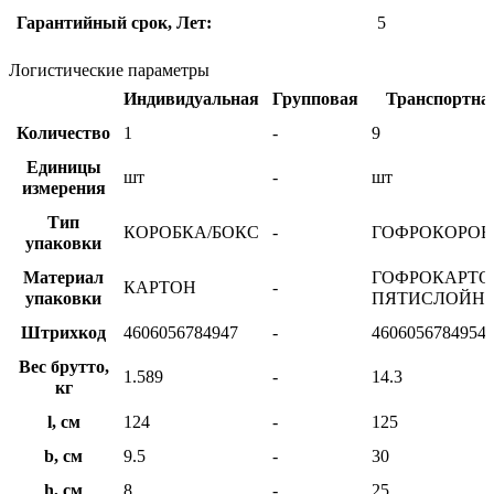
Гарантийный срок, Лет:
5
Логистические параметры
Индивидуальная
Групповая
Транспортна
Количество
1
-
9
Единицы
шт
-
шт
измерения
Тип
КОРОБКА/БОКС
-
ГОФРОКОРОБ
упаковки
Материал
ГОФРОКАРТО
КАРТОН
-
упаковки
ПЯТИСЛОЙН
Штрихкод
4606056784947
-
4606056784954
Вес брутто,
1.589
-
14.3
кг
l, см
124
-
125
b, см
9.5
-
30
h, см
8
-
25