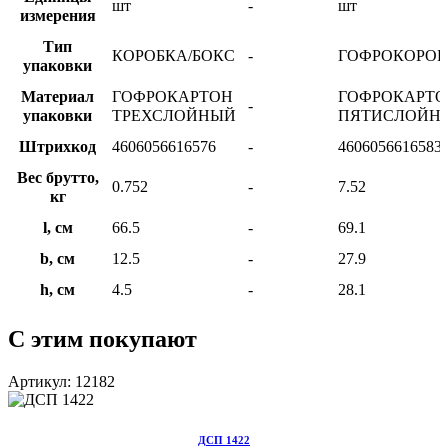
шт
-
шт
измерения
Тип
КОРОБКА/БОКС
-
ГОФРОКОРОБ
упаковки
Материал
ГОФРОКАРТОН
ГОФРОКАРТО
-
упаковки
ТРЕХСЛОЙНЫЙ
ПЯТИСЛОЙН
Штрихкод
4606056616576
-
4606056616583
Вес брутто,
0.752
-
7.52
кг
l, см
66.5
-
69.1
b, см
12.5
-
27.9
h, см
4.5
-
28.1
С этим покупают
Артикул: 12182
ДСП 1422