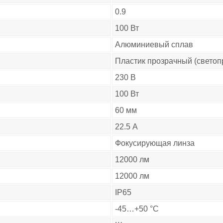
0.9
100 Вт
Алюминиевый сплав
Пластик прозрачный (светоп
230 В
100 Вт
60 мм
22.5 А
Фокусирующая линза
12000 лм
12000 лм
IP65
-45…+50 °C