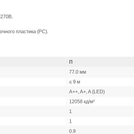
-270В.
очного пластика (РС).
П
77.0 мм
≤ 9 м
A++, A+, A (LED)
12058 кд/м²
1
1
0.9