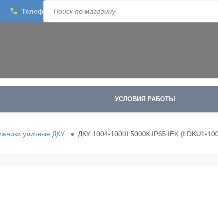
phone
Телефон:
8-800-500-1973
;
+7-995-988-8340
УСЛОВИЯ РАБОТЫ
льники уличные ДКУ
ДКУ 1004-100Ш 5000К IP65 IEK (LDKU1-10