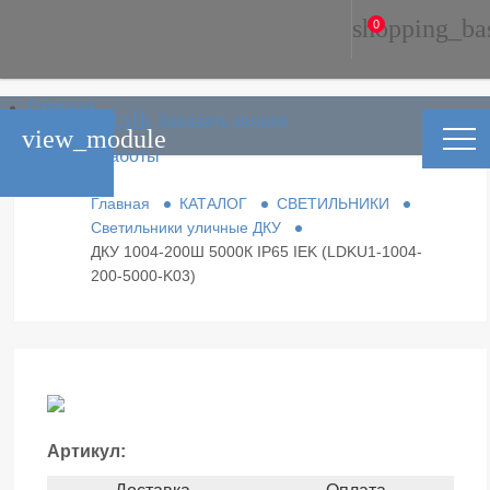
shopping_ba
0
Главная
phone_in_talk
Заказать звонок
Каталог
view_module
Условия работы
Контакты
Главная
КАТАЛОГ
СВЕТИЛЬНИКИ
Светильники уличные ДКУ
ДКУ 1004-200Ш 5000К IP65 IEK (LDKU1-1004-
200-5000-K03)
Артикул: