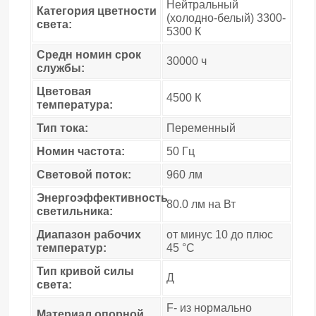
Нейтральный
Категория цветности
(холодно-белый) 3300-
света:
5300 К
Средн номин срок
30000 ч
службы:
Цветовая
4500 К
температура:
Тип тока:
Переменный
Номин частота:
50 Гц
Световой поток:
960 лм
Энергоэффективность
80.0 лм на Вт
светильника:
Диапазон рабочих
от минус 10 до плюс
температур:
45 °C
Тип кривой силы
Д
света:
F- из нормально
Материал опорной