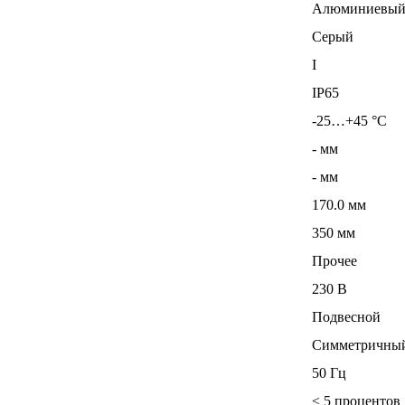
Алюминиевый
Серый
I
IP65
-25…+45 °C
- мм
- мм
170.0 мм
350 мм
Прочее
230 В
Подвесной
Симметричный 
50 Гц
≤ 5 процентов