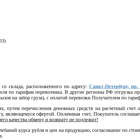
03)
 со склада, расположенного по адресу:
Санкт-Петербург, пр.
ателя по тарифам перевозчика. В другие регионы РФ отгрузка
ызов на забор груза), с оплатой перевозки Получателем по тар
лях, путем перечисления денежных средств на расчетный сче
, являющемуся офертой. Оплачивая счет, Покупатель соглашает
его качества обмену и возврату не подлежит!
 колебаний курса рубля и цен на продукцию, согласование по 
в.