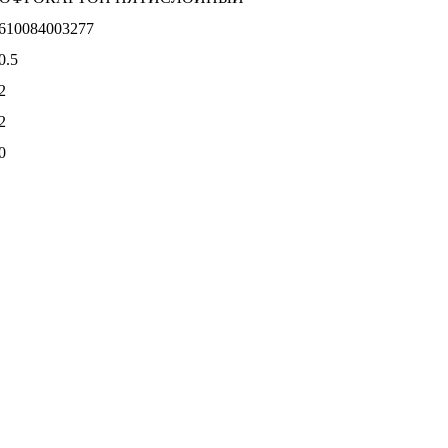
610084003277
0.5
2
2
0