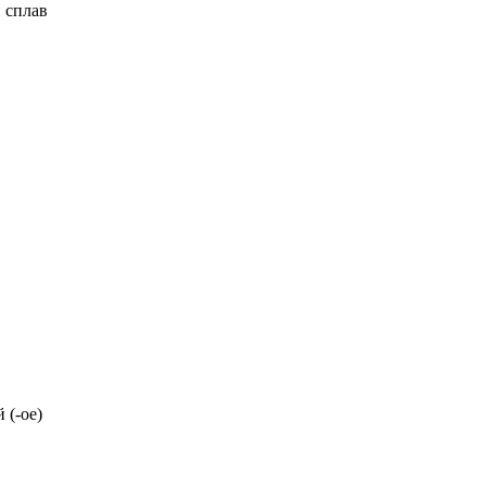
 сплав
(-ое)