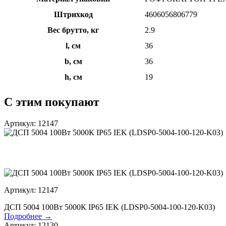
Штрихкод
4606056806779
Вес брутто, кг
2.9
l, см
36
b, см
36
h, см
19
С этим покупают
Артикул: 12147
Артикул: 12147
ДСП 5004 100Вт 5000К IP65 IEK (LDSP0-5004-100-120-K03)
Подробнее →
Артикул: 12130