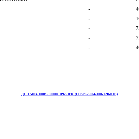
-
4
-
1
-
7
-
7
-
4
ДСП 5004 100Вт 5000К IP65 IEK (LDSP0-5004-100-120-K03)