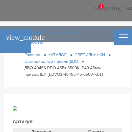
shopping_ba
0
Главная
phone_in_talk
Заказать звонок
Каталог
view_module
Условия работы
Контакты
Главная
КАТАЛОГ
СВЕТИЛЬНИКИ
Светодиодные панели ДВО
ДВО 40456 PRO 45Вт 6500К IP40 45мм
призма IEK (LDVO1-40456-45-6500-K01)
Артикул: