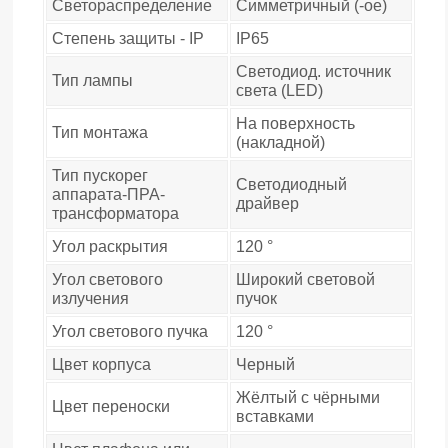
Светораспределение
Симметричный (-ое)
Степень защиты - IP
IP65
Светодиод. источник
Тип лампы
света (LED)
На поверхность
Тип монтажа
(накладной)
Тип пускорег
Светодиодный
аппарата-ПРА-
драйвер
трансформатора
Угол раскрытия
120 °
Угол светового
Широкий световой
излучения
пучок
Угол светового пучка
120 °
Цвет корпуса
Черный
Жёлтый с чёрными
Цвет переноски
вставками