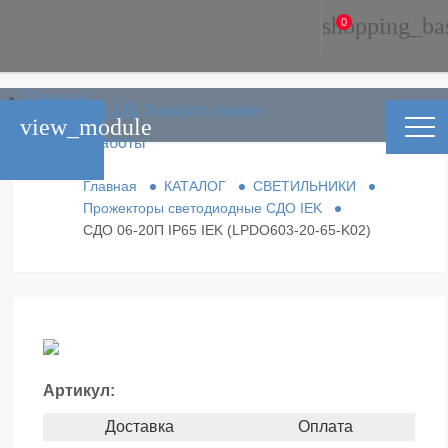
shopping_ba
0
Главная
phone_in_talk
Заказать звонок
Каталог
view_module
Условия работы
Контакты
Главная
КАТАЛОГ
СВЕТИЛЬНИКИ
Прожекторы светодиодные СДО IEK
СДО 06-20П IP65 IEK (LPDO603-20-65-K02)
Артикул:
Доставка
Оплата