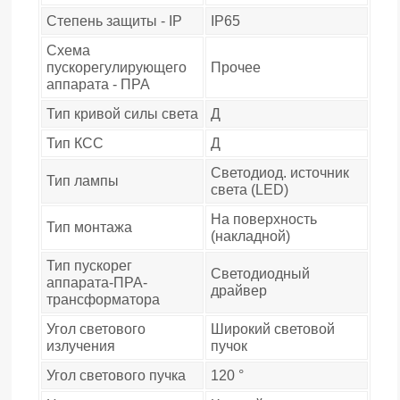
Степень защиты - IP
IP65
Схема
пускорегулирующего
Прочее
аппарата - ПРА
Тип кривой силы света
Д
Тип КСС
Д
Светодиод. источник
Тип лампы
света (LED)
На поверхность
Тип монтажа
(накладной)
Тип пускорег
Светодиодный
аппарата-ПРА-
драйвер
трансформатора
Угол светового
Широкий световой
излучения
пучок
Угол светового пучка
120 °