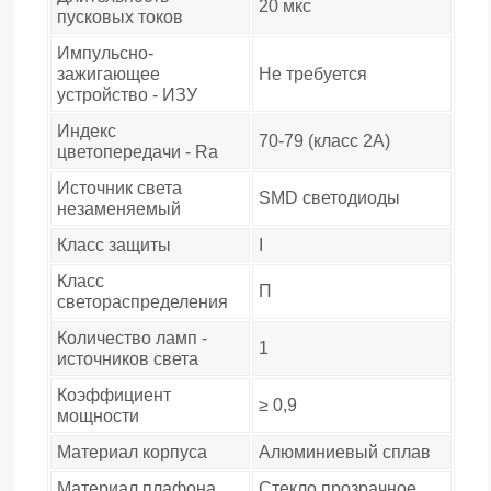
20 мкс
пусковых токов
Импульсно-
зажигающее
Не требуется
устройство - ИЗУ
Индекс
70-79 (класс 2A)
цветопередачи - Ra
Источник света
SMD светодиоды
незаменяемый
Класс защиты
I
Класс
П
светораспределения
Количество ламп -
1
источников света
Коэффициент
≥ 0,9
мощности
Материал корпуса
Алюминиевый сплав
Материал плафона
Стекло прозрачное