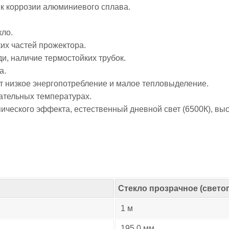
 к коррозии алюминиевого сплава.
кло.
их частей прожектора.
ди, наличие термостойких трубок.
а.
 низкое энергопотребление и малое тепловыделение.
ательных температурах.
ического эффекта, естественный дневной свет (6500К), выс
Стекло прозрачное (свето
1 м
195.0 мм