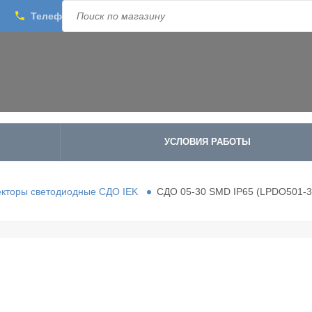
phone
Телефон:
8-800-500-1973
;
+7-995-988-8340
УСЛОВИЯ РАБОТЫ
кторы светодиодные СДО IEK
СДО 05-30 SMD IP65 (LPDO501-3