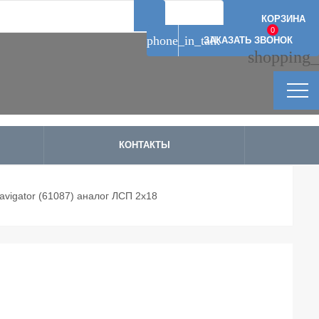
Артикул: 10601
Артикул: 10598
Артикул: 11979
Артикул: 11980
КОРЗИНА
0
phone_in_talk
ЗАКАЗАТЬ ЗВОНОК
shopping_
КОНТАКТЫ
vigator (61087) аналог ЛСП 2х18