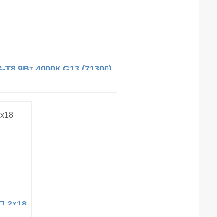
-T8 9Вт 4000К G13 (71300)
П 2х18