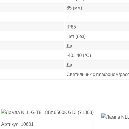
85 (мм)
I
IP65
Нет (без)
Да
-40...40 (°C)
Да
Светильник с плафоном/рас
Артикул: 10601