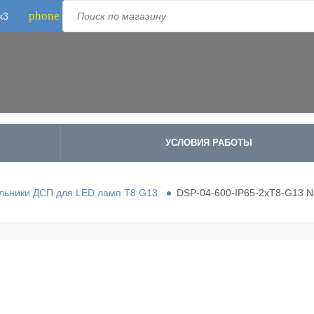
phone
к3
Телефон:
8-800-500-1973
;
+7-995-988-8340
УСЛОВИЯ РАБОТЫ
льники ДСП для LED ламп Т8 G13
DSP-04-600-IP65-2хT8-G13 Na