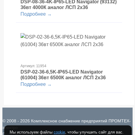
DSP-08-36-4K-IP65-LED Navigator (93132)
36вт 4000К аналог ЛСП 2х36
Подробнее →
Артикул: 11954
DSP-02-36-6,5K-IP65-LED Navigator
(61004) 36вт 6500К аналог ЛСП 2х36
Подробнее →
© 2008 - 2026 Комплексное снабжение предприятий ПРОМТЕХ-
электро
Мы используем файлы
cookie
, чтобы улучшить сайт для вас.
Политика конфиденциальности