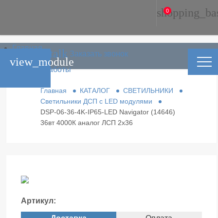
shopping_ba
0
Главная
phone_in_talk
Заказать звонок
Каталог
view_module
Условия работы
Контакты
Главная
КАТАЛОГ
СВЕТИЛЬНИКИ
Светильники ДСП с LED модулями
DSP-06-36-4K-IP65-LED Navigator (14646)
36вт 4000К аналог ЛСП 2х36
Артикул: