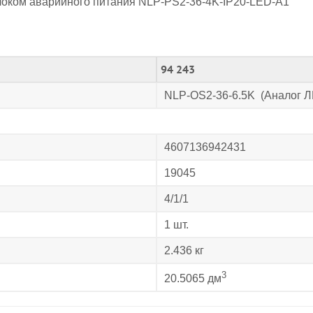
локом аварийного питания NLP-PS2-36-4K-IP20-LED-A1
94 243
NLP-OS2-36-6.5K (Аналог Л
4607136942431
19045
4/1/1
1 шт.
2.436 кг
3
20.5065 дм