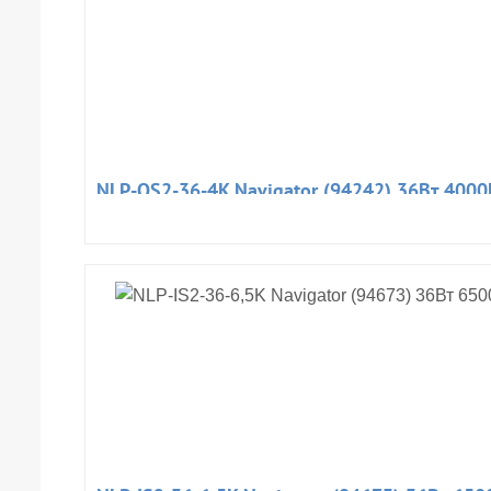
NLP-OS2-36-4K Navigator (94242) 36Вт 400