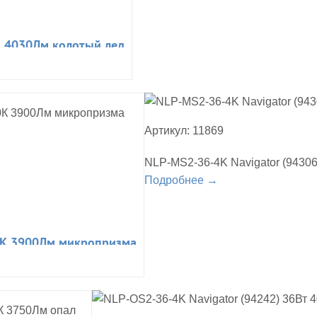
0К 4030Лм колотый лед
Артикул: 11869
NLP-MS2-36-4K Navigator (9430
Подробнее →
00К 3900Лм микропризма