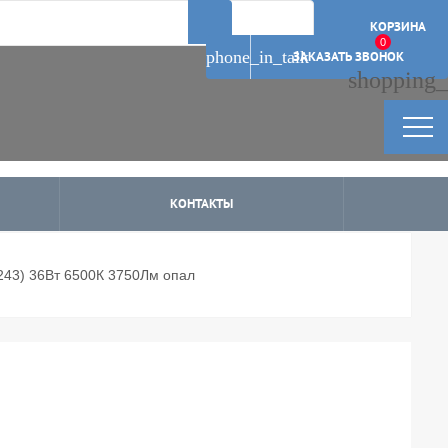
Артикул: 11873
Артикул: 11869
Артикул: 11867
Артикул: 11874
КОРЗИНА
0
phone_in_talk
ЗАКАЗАТЬ ЗВОНОК
shopping_
КОНТАКТЫ
4243) 36Вт 6500К 3750Лм опал