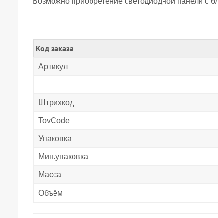
Возможно приобретение светодиодной панели с б
Код заказа
Артикул
Штрихкод
TovCode
Упаковка
Мин.упаковка
Масса
Объём