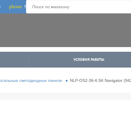
phone
Телефон:
3
8-800-500-1973
;
+7-995-988-8340
УСЛОВИЯ РАБОТЫ
рсальные светодиодные панели
NLP-OS2-36-6.5K Navigator (9