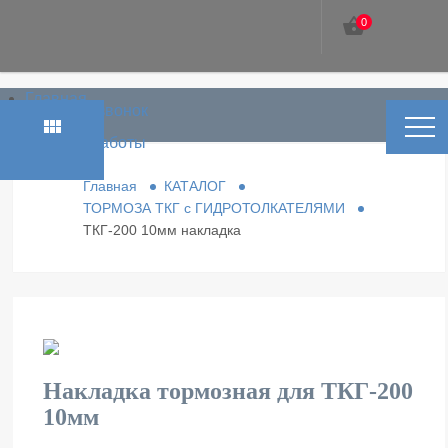
shopping_basket
0
Главная
phone_in_talk
Заказать звонок
Каталог
view_module
Условия работы
Контакты
Главная
КАТАЛОГ
ТОРМОЗА ТКГ с ГИДРОТОЛКАТЕЛЯМИ
ТКГ-200 10мм накладка
Накладка тормозная для ТКГ-200
10мм