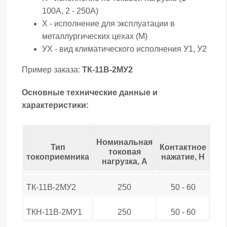
100А, 2 - 250А)
Х - исполнение для эксплуатации в
металлургических цехах (М)
УХ - вид климатического исполнения У1, У2
Пример заказа:
ТК-11В-2МУ2
Основные технические данные и
характеристики:
Се
Номинальная
Тип
Контактное
ка
токовая
токоприемника
нажатие, Н
нагрузка, А
ТК-11В-2МУ2
250
50 - 60
ТКН-11В-2МУ1
250
50 - 60