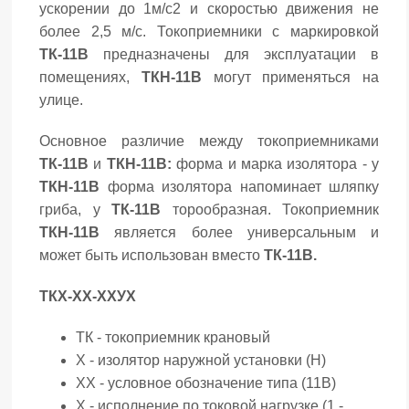
ускорении до 1м/с2 и скоростью движения не
более 2,5 м/с. Токоприемники с маркировкой
ТК-11В
предназначены для эксплуатации в
помещениях,
ТКН-11В
могут применяться на
улице.
Основное различие между токоприемниками
ТК-11В
и
ТКН-11В:
форма и марка изолятора - у
ТКН-11В
форма изолятора напоминает шляпку
гриба, у
ТК-11В
торообразная. Токоприемник
ТКН-11В
является более универсальным и
может быть использован вместо
ТК-11В.
ТКХ-ХХ-ХХУХ
ТК - токоприемник крановый
Х - изолятор наружной установки (Н)
ХХ - условное обозначение типа (11В)
Х - исполнение по токовой нагрузке (1 -