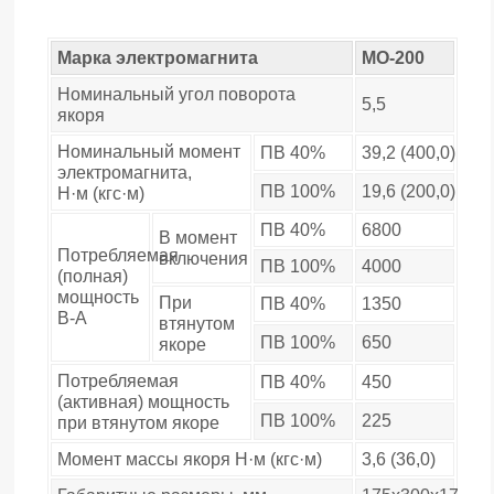
Марка электромагнита
МО-200
Номинальный угол поворота
5,5
якоря
Номинальный момент
ПВ 40%
39,2 (400,0)
электромагнита,
ПВ 100%
19,6 (200,0)
Н·м (кгс·м)
ПВ 40%
6800
В момент
Потребляемая
включения
ПВ 100%
4000
(полная)
мощность
При
ПВ 40%
1350
В-А
втянутом
ПВ 100%
650
якоре
Потребляемая
ПВ 40%
450
(активная) мощность
ПВ 100%
225
при втянутом якоре
Момент массы якоря Н·м (кгс·м)
3,6 (36,0)