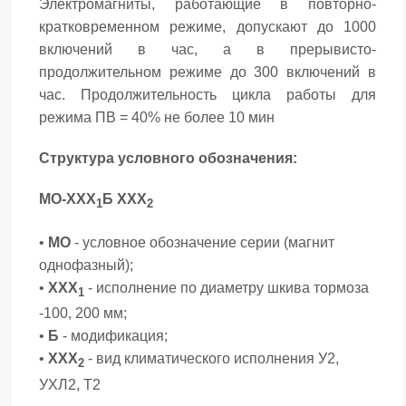
Электромагниты, работающие в повторно-
кратковременном режиме, допускают до 1000
включений в час, а в прерывисто-
продолжительном режиме до 300 включений в
час. Продолжительность цикла работы для
режима ПВ = 40% не более 10 мин
Структура условного обозначения:
МО-ХХХ
Б ХХХ
1
2
•
МО
- условное обозначение серии (магнит
однофазный);
•
ХХХ
- исполнение по диаметру шкива тормоза
1
-100, 200 мм;
•
Б
- модификация;
•
ХХХ
- вид климатического исполнения У2,
2
УХЛ2, Т2