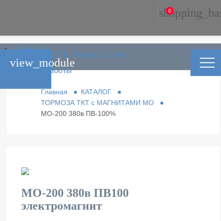
shopping_ba
0
Главная
phone_in_talk
Заказать звонок
Каталог
view_module
Условия работы
Контакты
Главная
КАТАЛОГ
ТОРМОЗА ТКТ с МАГНИТАМИ МО
МО-200 380в ПВ-100%
МО-200 380в ПВ100
электромагнит