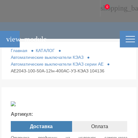
shopping_ba
0
view_module
Главная
КАТАЛОГ
Автоматические выключатели КЭАЗ
Автоматические выключатели КЭАЗ серии АЕ
АЕ2043-100-50А-12Iн-400AC-У3-КЭАЗ 104136
Артикул:
Доставка
Оплата
Отгрузка продукции на условиях самовывоза