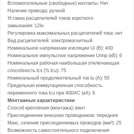
Вспомогательные (свободные) контакты:
Нет
Наличие привода:
ручной
Уставка расцепителей токов короткого
замыкания:
12Iн
Регулировка максимальных расцепителей тока:
нет
Вид расцепителей:
электромагнитный
Номинальное напряжение изоляции Ui (В):
400
Номинальное импульсное напряжение Uimp (кВ):
6
Номинальная рабочая наибольшая отключающая
способность Ics (% Icu):
75
Номинальный продолжительный ток Iu (А): 50
Предельная коммутационная способность
переменного тока Icu при 400АС (кА):
6
Монтажные характеристики
Способ крепления (монтажа):
винт
Присоединение внешних проводников:
переднее
Макс. сечение присоединяемых проводов (мм²):
25
Возможность самостоятельного подключения