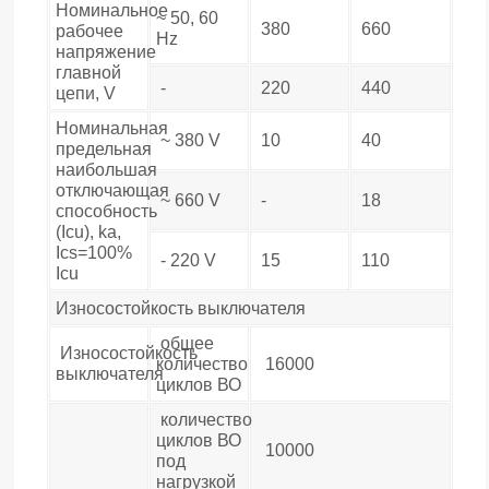
Номинальное
~ 50, 60
380
660
рабочее
Hz
напряжение
главной
-
220
440
цепи, V
Номинальная
~ 380 V
10
40
предельная
наибольшая
отключающая
~ 660 V
-
18
способность
(Icu), ka,
Ics=100%
- 220 V
15
110
Icu
Износостойкость выключателя
общее
Износостойкость
количество
16000
выключателя
циклов ВО
количество
циклов ВО
10000
под
нагрузкой