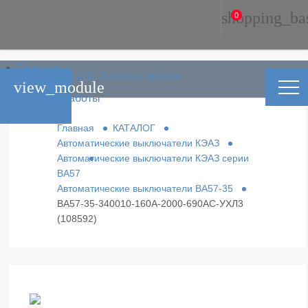
shopping_ba
0
Главная
phone_in_talk
Заказать звонок
Каталог
view_module
Условия работы
Контакты
Главная
КАТАЛОГ
Автоматические выключатели КЭАЗ
Автоматические выключатели КЭАЗ серии
ВА57
Автоматические выключатели ВА57-35
ВА57-35-340010-160А-2000-690AC-УХЛ3
(108592)