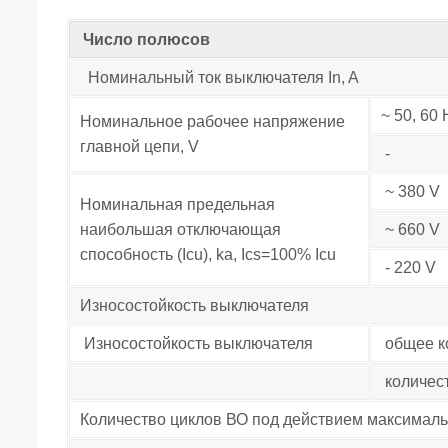
Число полюсов
Номинальный ток выключателя In, A
~ 50, 60 
Номинальное рабочее напряжение
главной цепи, V
-
~ 380 V
Номинальная предельная
наибольшая отключающая
~ 660 V
способность (Icu), ka, Ics=100% Icu
- 220 V
Износостойкость выключателя
Износостойкость выключателя
общее к
количест
Количество циклов ВО под действием максималь