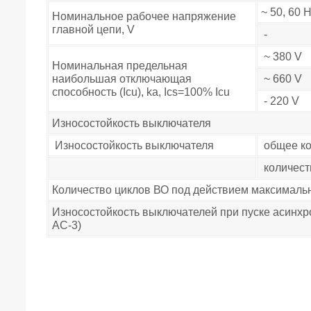
~ 50, 60 
Номинальное рабочее напряжение
главной цепи, V
-
~ 380 V
Номинальная предельная
наибольшая отключающая
~ 660 V
способность (Icu), ka, Ics=100% Icu
- 220 V
Износостойкость выключателя
Износостойкость выключателя
общее ко
количест
Количество циклов ВО под действием максималь
Износостойкость выключателей при пуске асинхр
АС-3)