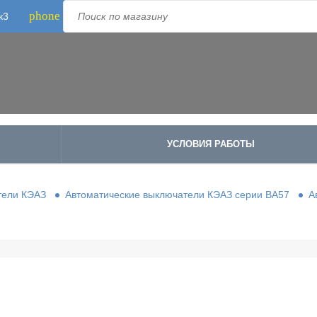
phone
к3
Телефон:
8-800-500-1973
;
+7-995-988-8340
УСЛОВИЯ РАБОТЫ
тели КЭАЗ
Автоматические выключатели КЭАЗ серии ВА57
А