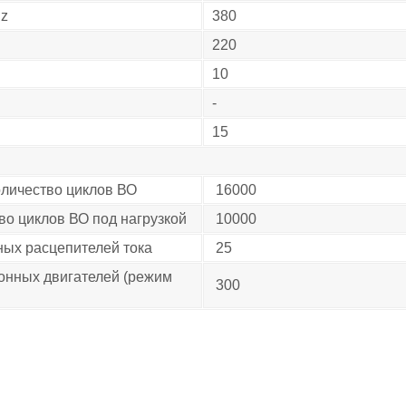
Hz
380
220
10
-
15
личество циклов ВО
16000
во циклов ВО под нагрузкой
10000
ных расцепителей тока
25
онных двигателей (режим
300