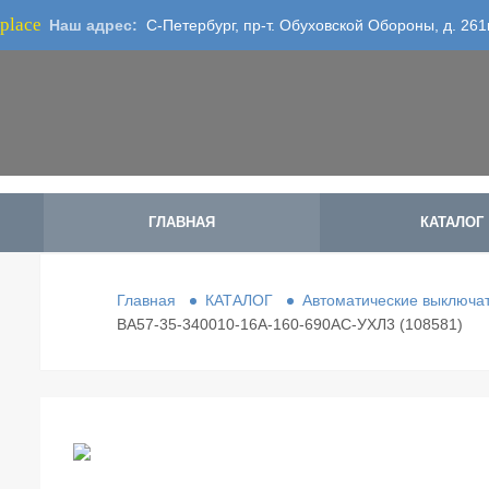
place
Наш адрес:
С-Петербург, пр-т. Обуховской Обороны, д. 261
ГЛАВНАЯ
КАТАЛОГ
Главная
КАТАЛОГ
Автоматические выключа
ВА57-35-340010-16А-160-690AC-УХЛ3 (108581)