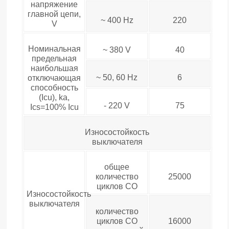
напряжение
главной цепи,
~ 400 Hz
220
V
Номинальная
~ 380 V
40
предельная
наибольшая
~ 50, 60 Hz
6
отключающая
способность
(Icu), ka,
- 220 V
75
Ics=100% Icu
Износостойкость
выключателя
общее
количество
25000
циклов СО
Износостойкость
выключателя
количество
циклов СО
16000