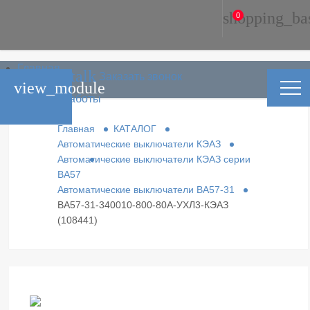
shopping_ba
0
Главная
phone_in_talk
Заказать звонок
Каталог
view_module
Условия работы
Контакты
Главная
КАТАЛОГ
Автоматические выключатели КЭАЗ
Автоматические выключатели КЭАЗ серии
ВА57
Автоматические выключатели ВА57-31
ВА57-31-340010-800-80А-УХЛ3-КЭАЗ
(108441)