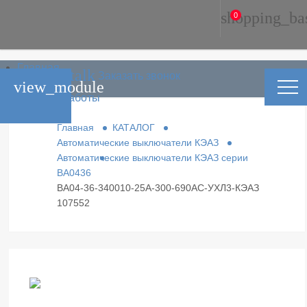
shopping_ba
0
Главная
phone_in_talk
Заказать звонок
Каталог
view_module
Условия работы
Контакты
Главная
КАТАЛОГ
Автоматические выключатели КЭАЗ
Автоматические выключатели КЭАЗ серии
ВА0436
ВА04-36-340010-25А-300-690AC-УХЛ3-КЭАЗ
107552