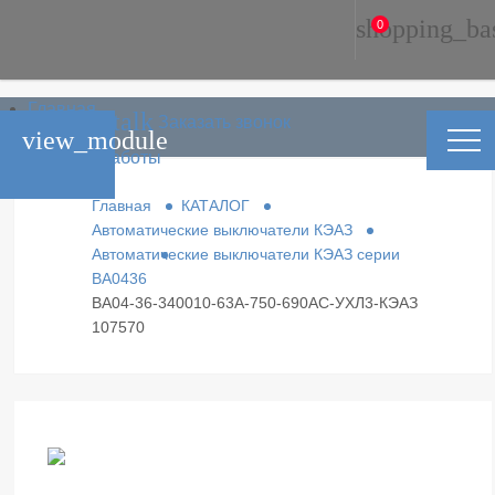
shopping_ba
0
Главная
phone_in_talk
Заказать звонок
Каталог
view_module
Условия работы
Контакты
Главная
КАТАЛОГ
Автоматические выключатели КЭАЗ
Автоматические выключатели КЭАЗ серии
ВА0436
ВА04-36-340010-63А-750-690AC-УХЛ3-КЭАЗ
107570