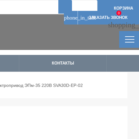
Артикул: 11787
Артикул: 11794
Артикул: 11754
Артикул: 11772
КОРЗИНА
0
phone_in_talk
ЗАКАЗАТЬ ЗВОНОК
shopping_
КОНТАКТЫ
ктропривод ЭПм-35 220В SVA30D-EP-02