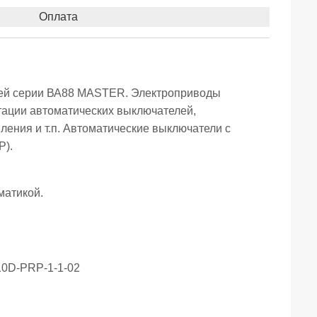
Оплата
лей серии ВА88 MASTER. Электроприводы
тации автоматических выключателей,
ения и т.п. Автоматические выключатели с
Р).
матикой.