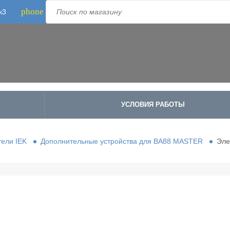
phone
к3
Телефон:
8-800-500-1973
;
+7-995-988-8340
УСЛОВИЯ РАБОТЫ
ели IEK
Дополнительные устройства для ВА88 MASTER
Эле