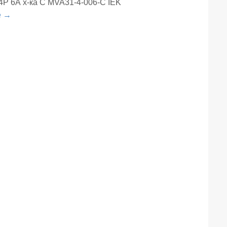
4Р 6А х-ка С MVA31-4-006-С IEK
е →