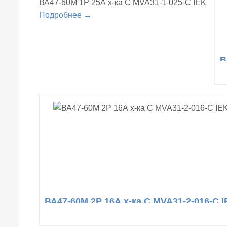
ВА47-60М 1Р 25А х-ка С MVA31-1-025-С IEK
Подробнее →
В
ВА47-60М 2Р 16А х-ка С MVA31-2-016-С 