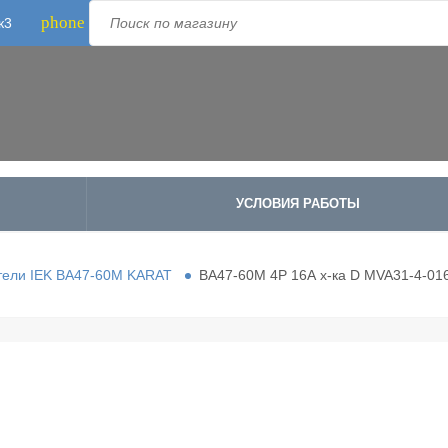
phone
к3
Телефон:
8-800-500-1973
;
+7-995-988-8340
УСЛОВИЯ РАБОТЫ
тели IEK ВА47-60М KARAT
ВА47-60М 4Р 16А х-ка D MVA31-4-01