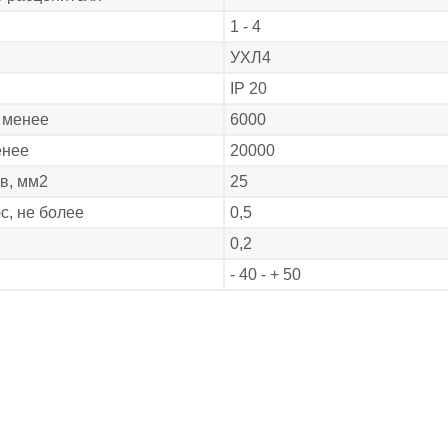
1 - 4
УХЛ4
IP 20
 менее
6000
енее
20000
в, мм2
25
с, не более
0,5
0,2
- 40 - + 50