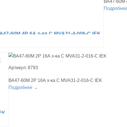
ВА47-60М 
Подробне
А47-60М 4Р 6А х-ка С MVA31-4-006-С IEK
Артикул: 8793
ВА47-60М 2Р 16А х-ка С MVA31-2-016-С IEK
Подробнее →
IEK