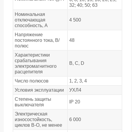
n
32; 40; 50; 63
Номинальная
отключающая
4 500
способность, А
Напряжение
постоянного тока, В/
48
полюс
Характеристики
срабатывания
В, С, D
электромагнитного
расцепителя
Число полюсов
1, 2, 3, 4
Условия эксплуатации
УХЛ4
Степень защиты
IP 20
выключателя
Электрическая
износостойкость,
6 000
циклов В-О, не менее