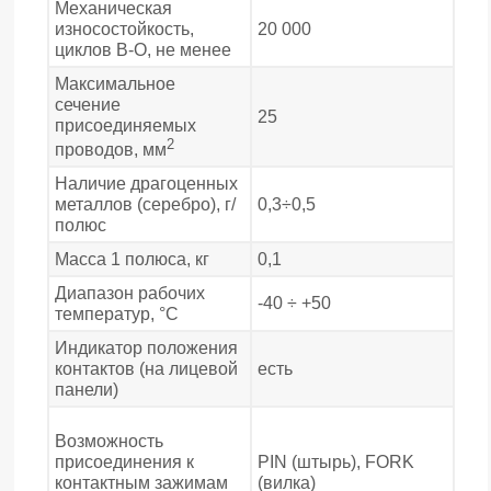
Механическая
износостойкость,
20 000
циклов В-О, не менее
Максимальное
сечение
25
присоединяемых
2
проводов, мм
Наличие драгоценных
металлов (серебро), г/
0,3÷0,5
полюс
Масса 1 полюса, кг
0,1
Диапазон рабочих
-40 ÷ +50
температур, °С
Индикатор положения
контактов (на лицевой
есть
панели)
Возможность
присоединения к
PIN (штырь), FORK
контактным зажимам
(вилка)