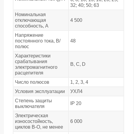
n
32; 40; 50; 63
Номинальная
отключающая
4 500
способность, А
Напряжение
постоянного тока, В/
48
полюс
Характеристики
срабатывания
В, С, D
электромагнитного
расцепителя
Число полюсов
1, 2, 3, 4
Условия эксплуатации
УХЛ4
Степень защиты
IP 20
выключателя
Электрическая
износостойкость,
6 000
циклов В-О, не менее