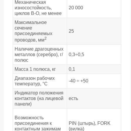
Механическая
износостойкость,
20 000
циклов В-О, не менее
Максимальное
сечение
25
присоединяемых
2
проводов, мм
Наличие драгоценных
металлов (серебро), г/
0,3÷0,5
полюс
Масса 1 полюса, кг
0,1
Диапазон рабочих
-40 ÷ +50
температур, °С
Индикатор положения
контактов (на лицевой
есть
панели)
Возможность
присоединения к
PIN (штырь), FORK
контактным зажимам
(вилка)